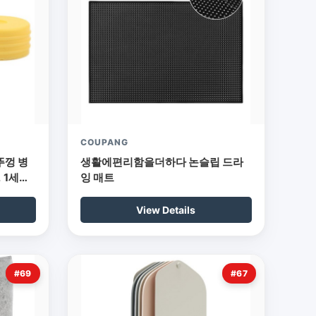
COUPANG
뚜껑 병
생활에편리함을더하다 논슬립 드라
 1세트,
잉 매트
View Details
#69
#67