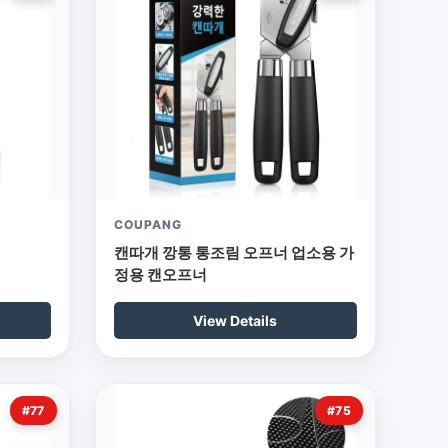
COUPANG
캔따개 깡통 통조림 오프너 업소용 가
정용 캔오프너
View Details
#77
#75