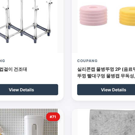
NG
COUPANG
 컵걸이 건조대
실리콘캡 물병뚜껑 2P (음료
뚜껑 빨대구멍 물병캡 무독성,
노랑 + 분홍
View Details
View Details
#71