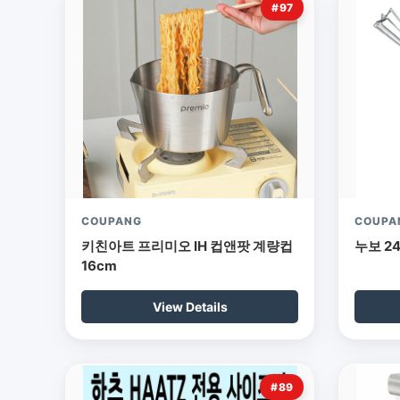
#97
COUPANG
COUPA
키친아트 프리미오 IH 컵앤팟 계량컵
누보 2
16cm
View Details
#89