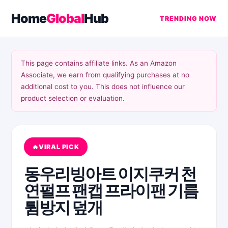
Home
Global
Hub
TRENDING NOW
This page contains affiliate links. As an Amazon
Associate, we earn from qualifying purchases at no
additional cost to you. This does not influence our
product selection or evaluation.
VIRAL PICK
동우리빙아트 이지쿠커 천
연펄프 팬캡 프라이팬 기름
튐방지 덮개