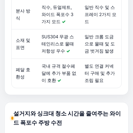
직수, 듀얼제트,
일반 직수 및 스
분사 방
와이드 폭포수 3
프레이 2가지 모
식
가지 모드
✓
드
SUS304 무광 스
일반 크롬 도금
소재 및
테인리스로 물때
으로 물때 및 도
표면
저항성 우수
✓
금 벗겨짐 발생
국내 규격 절수페
별도 연결 커넥
페달 호
달에 추가 부품 없
터 구매 및 추가
환성
이 호환
✓
조립 필요
설거지와 싱크대 청소 시간을 줄여주는 와이
드 폭포수 주방 수전