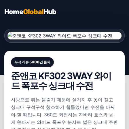
Home
Global
Hub
누적 리뷰 5000건 돌파
준앤코 KF302 3WAY 와이
드 폭포수 싱크대 수전
사방으로 튀는 물줄기 때문에 설거지 후 옷이 젖고
싱크대 구석구석 청소하기 힘들었다면 수전을 바꿔
야 할 때입니다. 360도 회전하는 자바라 호스와 넓
게 쏟아지는 와이드 폭포수 분사로 넓은 싱크대 주변