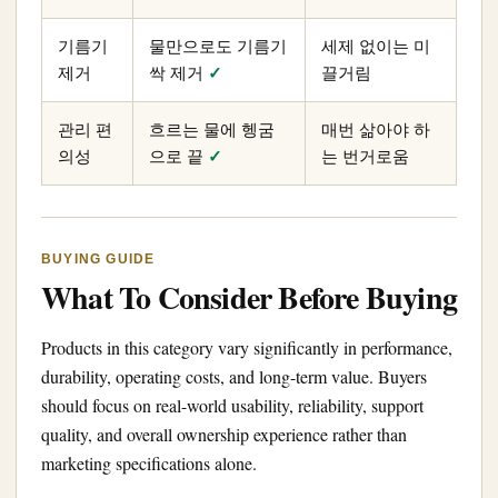
기름기
물만으로도 기름기
세제 없이는 미
제거
싹 제거
✓
끌거림
관리 편
흐르는 물에 헹굼
매번 삶아야 하
의성
으로 끝
✓
는 번거로움
BUYING GUIDE
What To Consider Before Buying
Products in this category vary significantly in performance,
durability, operating costs, and long-term value. Buyers
should focus on real-world usability, reliability, support
quality, and overall ownership experience rather than
marketing specifications alone.