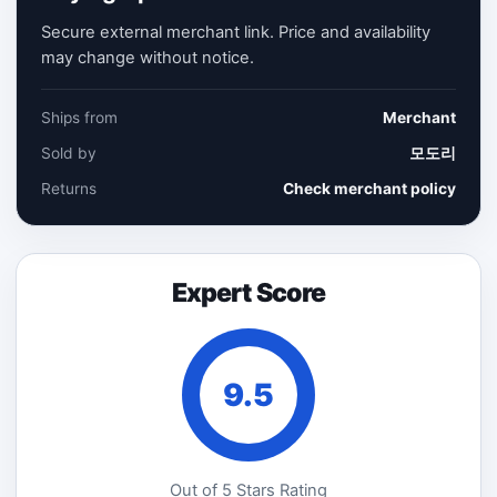
Secure external merchant link. Price and availability
may change without notice.
Ships from
Merchant
Sold by
모도리
Returns
Check merchant policy
Expert Score
9.5
Out of 5 Stars Rating